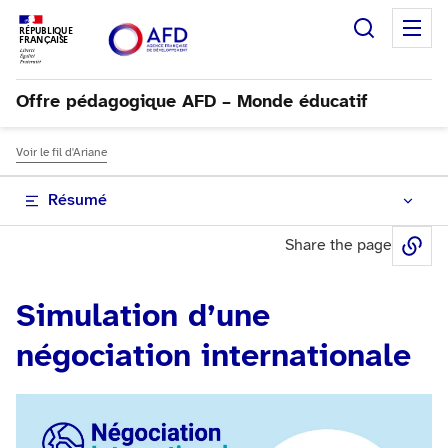
Recherc
M
RÉPUBLIQUE
FRANÇAISE
Offre pédagogique AFD – Monde éducatif
Voir le fil d'Ariane
Résumé
Share the page
Sh
Simulation d’une
négociation internationale