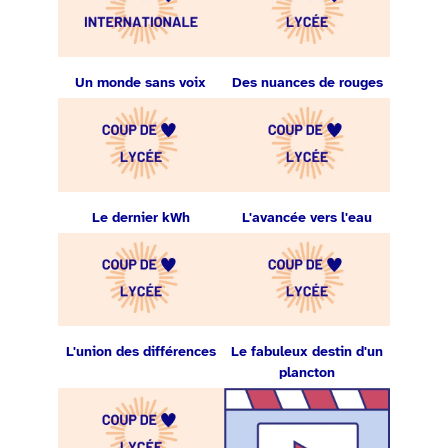
Un monde sans voix
Des nuances de rouges
Le dernier kWh
L'avancée vers l'eau
L'union des différences
Le fabuleux destin d'un
plancton