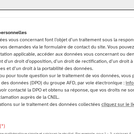
personnelles
ées vous concernant font l’objet d’un traitement sous la respons
de vos demandes via le formulaire de contact du site. Vous pouvez
ntation applicable, accéder aux données vous concernant ou de
'un droit d’opposition, d’un droit de rectification, d’un droit à 
s et d’un droit à la portabilité des données.
ou pour toute question sur le traitement de vos données, vous 
n des données (DPO) du groupe AFD, par voie électronique :
info
voir contacté la DPO et obtenu sa réponse, que vos droits ne so
lamation auprès de la CNIL.
mations sur le traitement des données collectées
cliquez sur le l
(*)
e mathématique simple et saisissez le résultat. Par exemple, pour 1 + 3, saisissez 4.