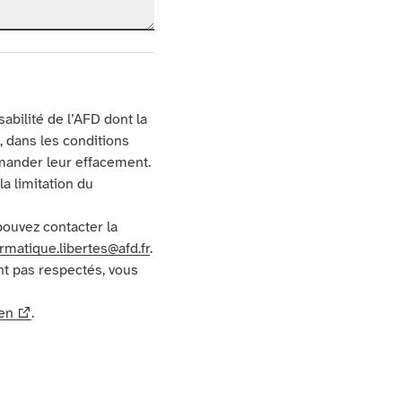
abilité de l’AFD dont la
, dans les conditions
mander leur effacement.
la limitation du
pouvez contacter la
rmatique.libertes@afd.fr
.
nt pas respectés, vous
ien
.