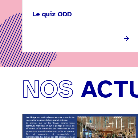
Le quiz ODD
NOS
ACT