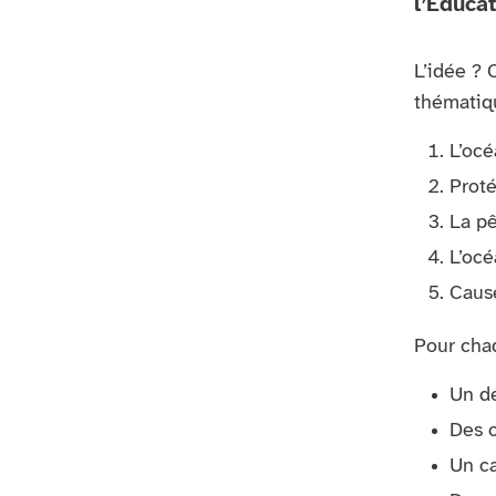
l’Éduca
L’idée ? 
thématiqu
L’océ
Proté
La p
L’océ
Cause
Pour cha
Un d
Des c
Un ca