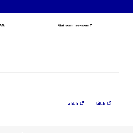
AQ
Qui sommes-nous ?
afd.fr
tilt.fr