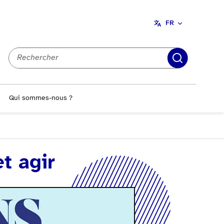
FR
Recherch
Qui sommes-nous ?
t agir