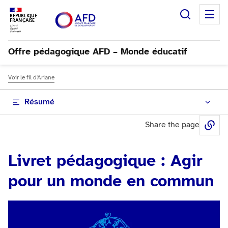
Recherc
M
RÉPUBLIQUE
FRANÇAISE
Offre pédagogique AFD – Monde éducatif
Voir le fil d'Ariane
Résumé
Share the page
Sh
Livret pédagogique : Agir
pour un monde en commun