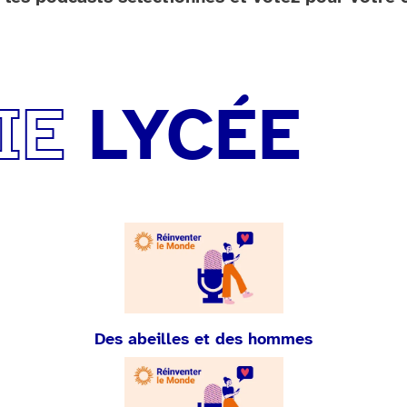
IE
LYCÉE
Des abeilles et des hommes