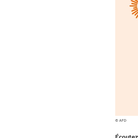
© AFD
Écoutez