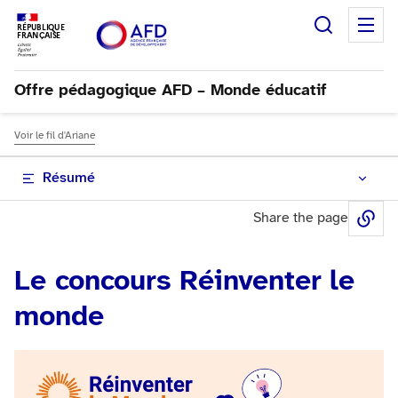
Recherc
M
RÉPUBLIQUE
FRANÇAISE
Offre pédagogique AFD – Monde éducatif
Voir le fil d'Ariane
Résumé
Share the page
Sh
Le concours Réinventer le
monde